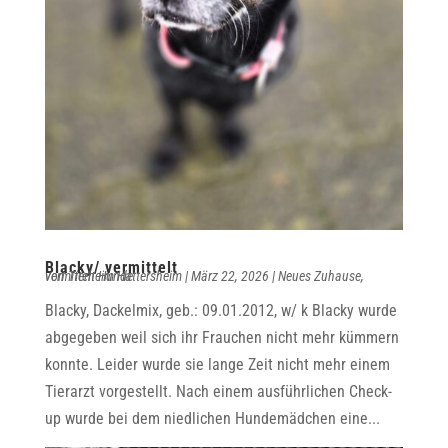
Blacky/ vermittelt
von
vermittelt Hunde
Tierheim Hattersheim
|
März 22, 2026
|
Neues Zuhause
,
Blacky, Dackelmix, geb.: 09.01.2012, w/ k Blacky wurde
abgegeben weil sich ihr Frauchen nicht mehr kümmern
konnte. Leider wurde sie lange Zeit nicht mehr einem
Tierarzt vorgestellt. Nach einem ausführlichen Check-
up wurde bei dem niedlichen Hundemädchen eine...