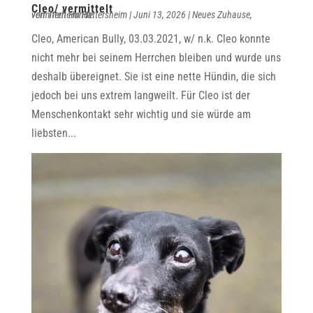
Cleo/ vermittelt
von
vermittelt Hunde
Tierheim Hattersheim
|
Juni 13, 2026
|
Neues Zuhause
,
Cleo, American Bully, 03.03.2021, w/ n.k. Cleo konnte
nicht mehr bei seinem Herrchen bleiben und wurde uns
deshalb übereignet. Sie ist eine nette Hündin, die sich
jedoch bei uns extrem langweilt. Für Cleo ist der
Menschenkontakt sehr wichtig und sie würde am
liebsten...