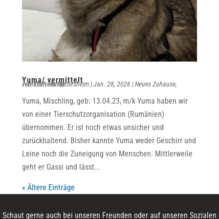
Yuma/ vermittelt
von
vermittelt Hunde
Tierheim Hattersheim
|
Jan. 28, 2026
|
Neues Zuhause
,
Yuma, Mischling, geb: 13.04.23, m/k Yuma haben wir
von einer Tierschutzorganisation (Rumänien)
übernommen. Er ist noch etwas unsicher und
zurückhaltend. Bisher kannte Yuma weder Geschirr und
Leine noch die Zuneigung von Menschen. Mittlerweile
geht er Gassi und lässt...
« Ältere Einträge
Schaut gerne auch bei unseren Freunden oder auf unseren Sozialen