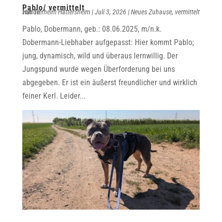
Pablo/ vermittelt
von
vermittelt Hunde
Tierheim Hattersheim
|
Juli 3, 2026
|
Neues Zuhause
,
Pablo, Dobermann, geb.: 08.06.2025, m/n.k.
Dobermann-Liebhaber aufgepasst: Hier kommt Pablo;
jung, dynamisch, wild und überaus lernwillig. Der
Jungspund wurde wegen Überforderung bei uns
abgegeben. Er ist ein äußerst freundlicher und wirklich
feiner Kerl. Leider...