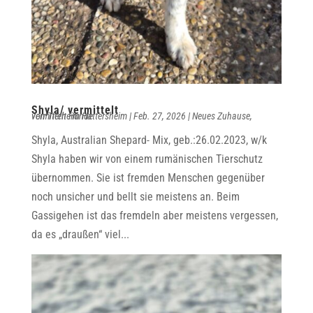
Shyla/ vermittelt
von
vermittelt Hunde
Tierheim Hattersheim
|
Feb. 27, 2026
|
Neues Zuhause
,
Shyla, Australian Shepard- Mix, geb.:26.02.2023, w/k
Shyla haben wir von einem rumänischen Tierschutz
übernommen. Sie ist fremden Menschen gegenüber
noch unsicher und bellt sie meistens an. Beim
Gassigehen ist das fremdeln aber meistens vergessen,
da es „draußen“ viel...