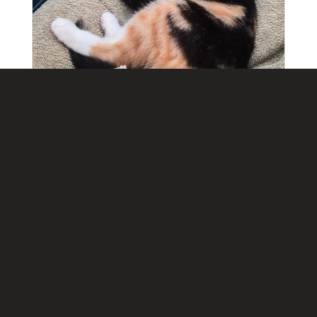
Kikki/ vermittelt
Neues Zuhause
,
vermittelt Katzen
Kikki (w/k, geb. ca. 03/2025) Kikki ist
eine eher schüchterne und
zurückhaltende junge Katze. Neue
Situationen verunsichern sie noch,
sodass...
mehr lesen