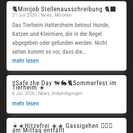
🐈Minijob Stellenausschreibung 🐈‍⬛
21 Juli 2026
|
News
,
Aktionen
Das Tierheim Hattersheim betreut Hunde,
Katzen und Kleintiere, die in der Regel
abgegeben oder gefunden werden. Nicht
selten kommt es vor, dass die...
mehr lesen
‼️Safe the Day 🦮🐇🐈Sommerfest im
Tierheim ☀️
6 Juli 2026
|
News
,
Ankündigungen
mehr lesen
☀️☀️Hitzefrei ☀️☀️ Gassigehen 🐕‍🦺🦮
am Mittag entfällt