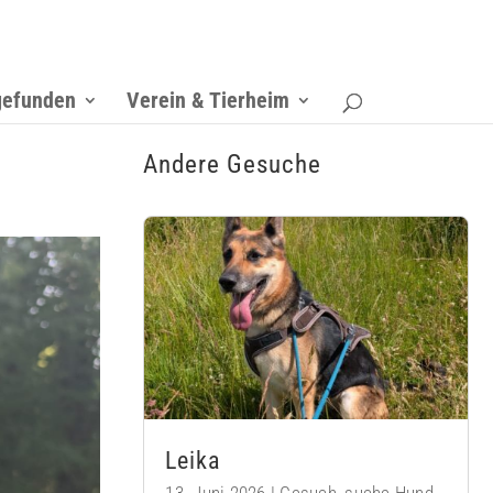
gefunden
Verein & Tierheim
Andere Gesuche
Leika
13. Juni 2026
|
Gesuch
,
suche Hund