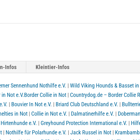
n-Infos
Kleintier-Infos
rner Sennenhund Nothilfe e.V.
|
Wild Viking Hounds & Basset in
 in Not e.V.
Border Collie in Not
|
Countrydog.de – Border Collie 
e.V.
|
Bouvier In Not e.V.
|
Briard Club Deutschland e.V.
|
Bullterri
elties in Not
|
Collie in Not e.V.
|
Dalmatinerhilfe e.V.
|
Dobermann
 Hirtenhunde e.V.
|
Greyhound Protection International e.V.
|
Hilf
t
|
Nothilfe für Polarhunde e.V.
|
Jack Russel in Not
|
Krambambul