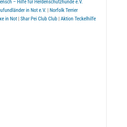
ensch – Hilfe für Herdenschutzhunde e.V.
ufundländer in Not e.V.
|
Norfolk Terrier
e in Not
|
Shar Pei Club Club
|
Aktion Teckelhilfe