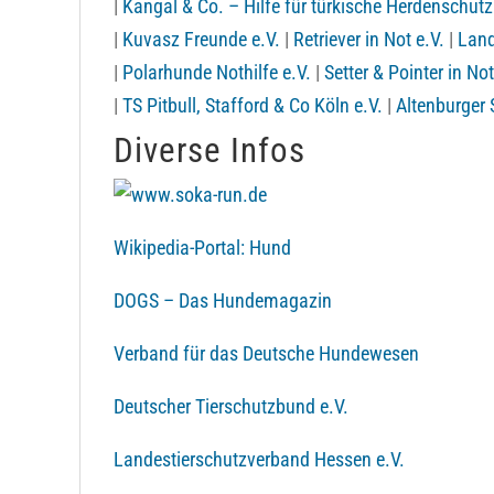
|
Kangal & Co. – Hilfe für türkische Herdenschut
|
Kuvasz Freunde e.V.
|
Retriever in Not e.V.
|
Land
|
Polarhunde Nothilfe e.V.
|
Setter & Pointer in Not
|
TS Pitbull, Stafford & Co Köln e.V.
|
Altenburger 
Diverse Infos
Wikipedia-Portal: Hund
DOGS – Das Hundemagazin
Verband für das Deutsche Hundewesen
Deutscher Tierschutzbund e.V.
Landestierschutzverband Hessen e.V.