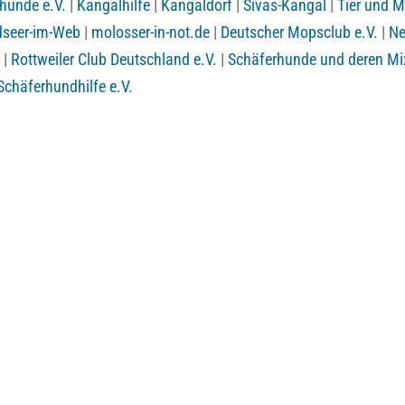
zhunde e.V.
|
Kangalhilfe
|
Kangaldorf
|
Sivas-Kangal
|
Tier und M
seer-im-Web
|
molosser-in-not.de
|
Deutscher Mopsclub e.V.
|
Ne
|
Rottweiler Club Deutschland e.V.
|
Schäferhunde und deren Mix
Schäferhundhilfe e.V.