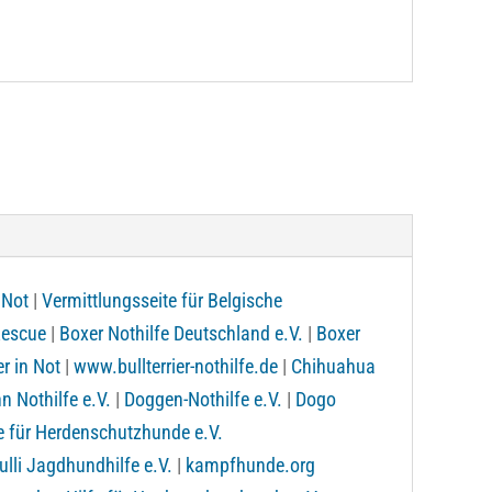
 Not
|
Vermittlungsseite für Belgische
Rescue
|
Boxer Nothilfe Deutschland e.V.
|
Boxer
er in Not
|
www.bullterrier-nothilfe.de
|
Chihuahua
 Nothilfe e.V.
|
Doggen-Nothilfe e.V.
|
Dogo
e für Herdenschutzhunde e.V.
li Jagdhundhilfe e.V.
|
kampfhunde.org