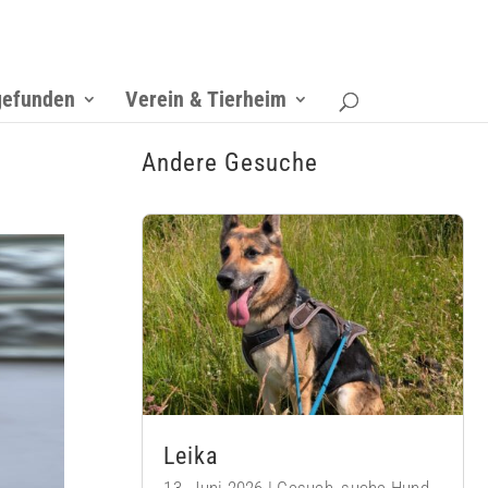
gefunden
Verein & Tierheim
Andere Gesuche
Leika
13. Juni 2026
|
Gesuch
,
suche Hund