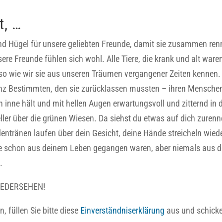
t, …
d Hügel für unsere geliebten Freunde, damit sie zusammen ren
re Freunde fühlen sich wohl. Alle Tiere, die krank und alt waren
 so wie wir sie aus unseren Träumen vergangener Zeiten kennen. D
nz Bestimmten, den sie zurücklassen mussten – ihren Menschen.
 inne hält und mit hellen Augen erwartungsvoll und zitternd in d
ler über die grünen Wiesen. Da siehst du etwas auf dich zurenn
udentränen laufen über dein Gesicht, deine Hände streicheln wied
ange schon aus deinem Leben gegangen waren, aber niemals aus 
.
WIEDERSEHEN!
, füllen Sie bitte diese
Einverständniserklärung
aus und schicke