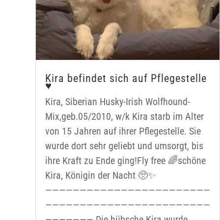
Kira befindet sich auf Pflegestelle
♥️
Kira, Siberian Husky-Irish Wolfhound-
Mix,geb.05/2010, w/k Kira starb im Alter
von 15 Jahren auf ihrer Pflegestelle. Sie
wurde dort sehr geliebt und umsorgt, bis
ihre Kraft zu Ende ging!Fly free 🌈schöne
Kira, Königin der Nacht 🥺✨
————————————————————————
————————————————————————
——————— Die hübsche Kira wurde