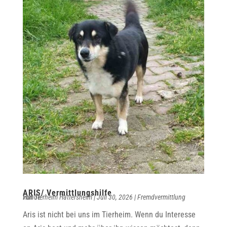
ARIS/ Vermittlungshilfe
von
Fremdvermittlung Hunde
Tierheim Hattersheim
|
Juli 30, 2026
|
Aris ist nicht bei uns im Tierheim. Wenn du Interesse