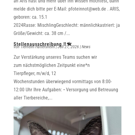
an Aris hast und mehr über ihn wissen möchtest, dann
melde dich bitte per E-Mail: pfoteinnot@web.de . ARIS,
geboren: ca. 15.1
2024Rasse: MischlingGeschlecht: männlichkastriert: ja
Größe/Gewicht: ca. 38 cm /...
Stellenausschreibung ‼️🦮
von
Tierheim Hattersheim
|
Juli 27, 2026
|
News
Zur Verstärkung unseres Teams suchen wir
zum nächstmöglichen Zeitpunkt eine*n
Tierpfleger, m/w/d, 12
Wochenstunden überwiegend vormittags von 8:00-
12:00 Uhr Ihre Aufgaben: • Versorgung und Betreuung
aller Tierbereiche,...