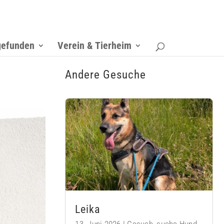
gefunden
Verein & Tierheim
Andere Gesuche
Leika
13. Juni 2026
|
Gesuch
,
suche Hund