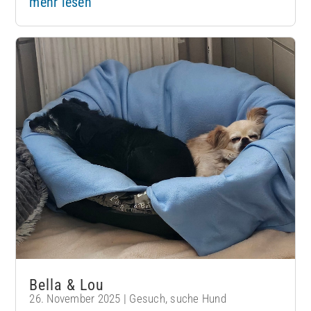
mehr lesen
Bella & Lou
26. November 2025
|
Gesuch
,
suche Hund