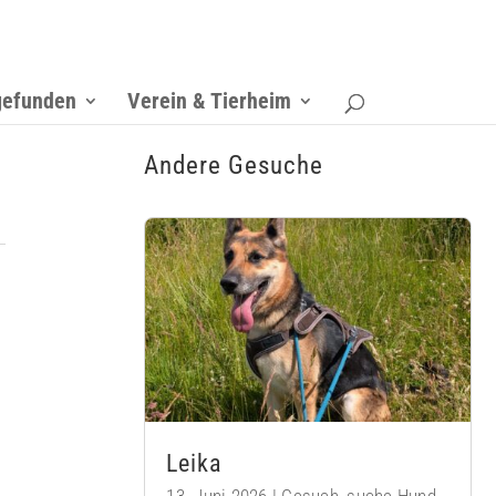
gefunden
Verein & Tierheim
Andere Gesuche
Leika
13. Juni 2026
|
Gesuch
,
suche Hund