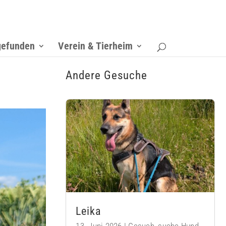
gefunden
Verein & Tierheim
Andere Gesuche
Leika
13. Juni 2026
|
Gesuch
,
suche Hund