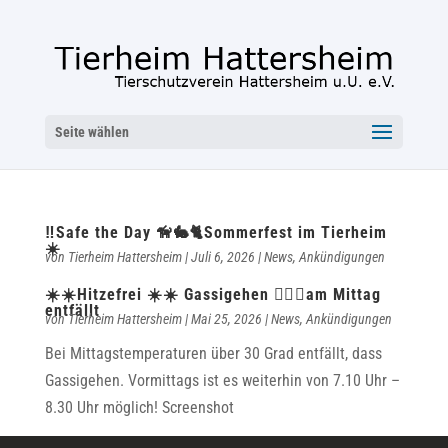
Seite wählen
‼️Safe the Day 🦮🐇🐈Sommerfest im Tierheim
☀️
von
Tierheim Hattersheim
|
Juli 6, 2026
|
News
,
Ankündigungen
☀️☀️Hitzefrei ☀️☀️ Gassigehen 🐕‍🦺🦮am Mittag
entfällt
von
Tierheim Hattersheim
|
Mai 25, 2026
|
News
,
Ankündigungen
Bei Mittagstemperaturen über 30 Grad entfällt, dass
Gassigehen. Vormittags ist es weiterhin von 7.10 Uhr –
8.30 Uhr möglich! Screenshot