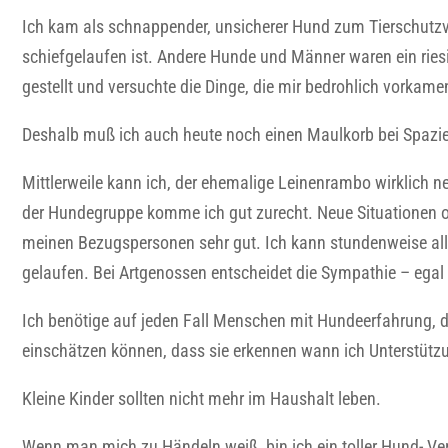
Ich kam als schnappender, unsicherer Hund zum Tierschutzv
schiefgelaufen ist. Andere Hunde und Männer waren ein ries
gestellt und versuchte die Dinge, die mir bedrohlich vorkam
Deshalb muß ich auch heute noch einen Maulkorb bei Spazi
Mittlerweile kann ich, der ehemalige Leinenrambo wirklich 
der Hundegruppe komme ich gut zurecht. Neue Situationen ode
meinen Bezugspersonen sehr gut. Ich kann stundenweise all
gelaufen. Bei Artgenossen entscheidet die Sympathie – egal
Ich benötige auf jeden Fall Menschen mit Hundeerfahrung, di
einschätzen können, dass sie erkennen wann ich Unterstütz
Kleine Kinder sollten nicht mehr im Haushalt leben.
Wenn man mich zu Händeln weiß, bin ich ein toller Hund- Ve