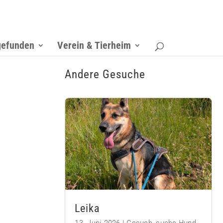
gefunden
Verein & Tierheim
Andere Gesuche
Leika
13. Juni 2026
|
Gesuch
,
suche Hund