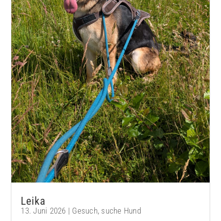
Leika
13. Juni 2026
|
Gesuch
,
suche Hund