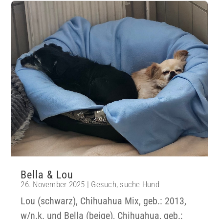
Bella & Lou
26. November 2025
|
Gesuch
,
suche Hund
Lou (schwarz), Chihuahua Mix, geb.: 2013,
w/n.k. und Bella (beige), Chihuahua, geb.: