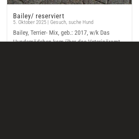
Bailey/ reserviert
5. Oktober 2025
|
Gesuch
,
suche Hund
Bailey, Terrier- Mix, geb.: 2017, w/k Das
Hundemädchen kam über das Veterinäramt
zu uns. Bailey ist eine fröhliche und lebhafte
Hündin, die gerne bei den Menschen ist. Sie
verseht sich mit einigen...
mehr lesen
« Ältere Einträge
Sie haben Interesse an Sally?