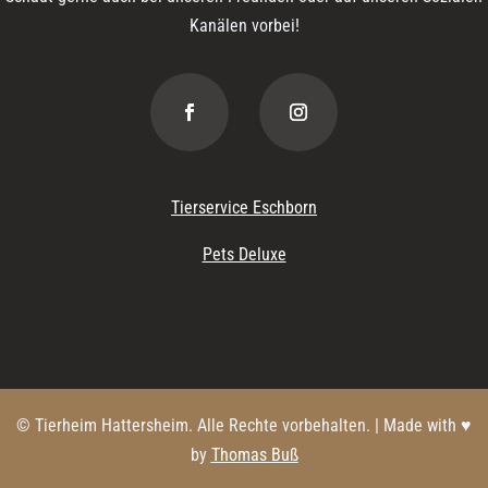
Kanälen vorbei!
Tierservice Eschborn
Pets Deluxe
© Tierheim Hattersheim. Alle Rechte vorbehalten. | Made with ♥
by
Thomas Buß