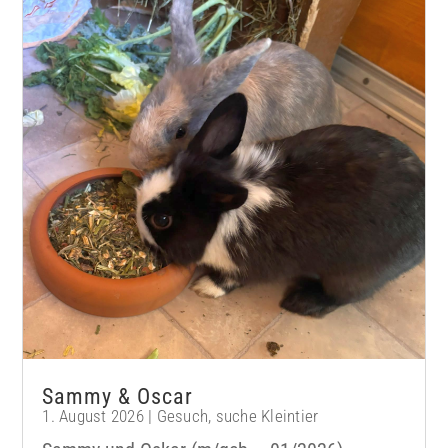
Sammy & Oscar
1. August 2026
|
Gesuch
,
suche Kleintier