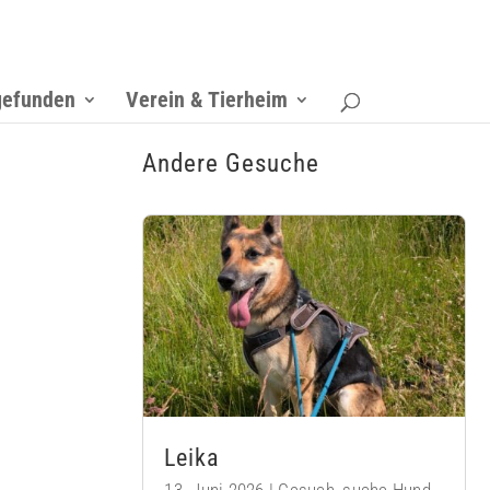
gefunden
Verein & Tierheim
Andere Gesuche
Leika
13. Juni 2026
|
Gesuch
,
suche Hund