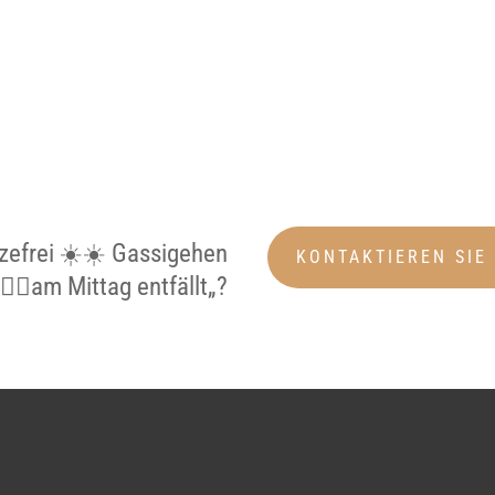
zefrei ☀️☀️ Gassigehen
KONTAKTIEREN SIE
‍🦺🦮am Mittag entfällt„?