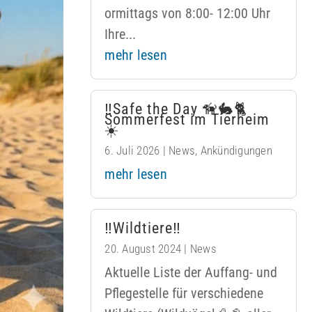
ormittags von 8:00- 12:00 Uhr
Ihre...
mehr lesen
‼️Safe the Day 🦮🐇🐈
Sommerfest im Tierheim
☀️
6. Juli 2026
|
News
,
Ankündigungen
mehr lesen
‼️Wildtiere‼️
20. August 2024
|
News
Aktuelle Liste der Auffang- und
Pflegestelle für verschiedene