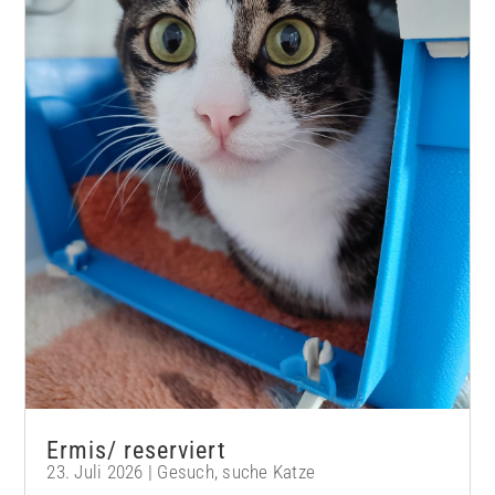
Ermis/ reserviert
23. Juli 2026
|
Gesuch
,
suche Katze