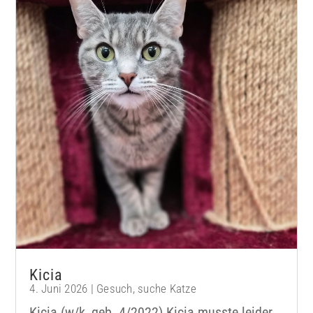
Kicia
4. Juni 2026
|
Gesuch
,
suche Katze
Kicia (w/k, geb. 4/2022) Kicia musste leider