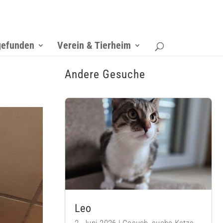
gefunden
Verein & Tierheim
Andere Gesuche
Leo
2. Juni 2026
|
Gesuch
,
suche Katze