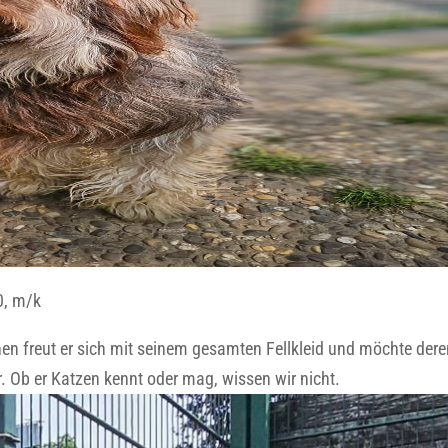
0, m/k
hen freut er sich mit seinem gesamten Fellkleid und möchte dere
. Ob er Katzen kennt oder mag, wissen wir nicht.