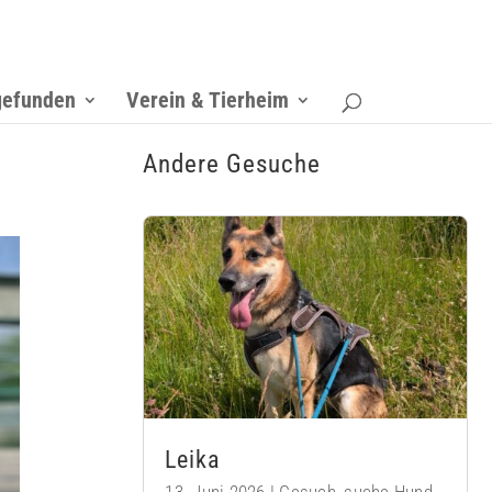
gefunden
Verein & Tierheim
Andere Gesuche
Leika
13. Juni 2026
|
Gesuch
,
suche Hund